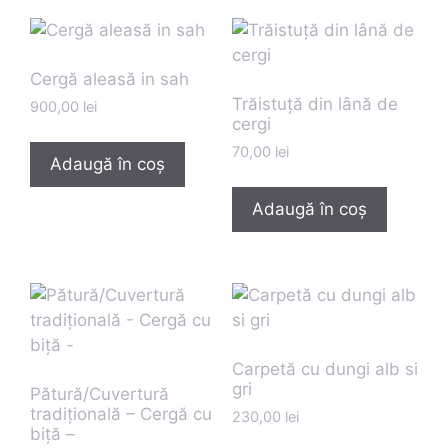
Cergă aleasă in sah
Trăistuță din lână de
900,00
lei
cergi
70,00
lei
Adaugă în coș
Adaugă în coș
Carpetă cu dungi alb si
gri
Pătură/Cuvertură
tradițională – Cergă cu
230,00
lei
biță –