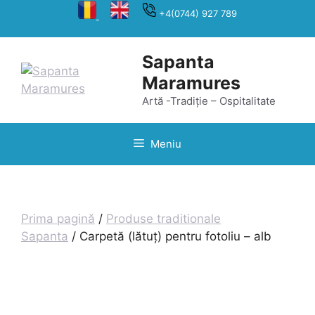
Sari
+4(0744) 927 789
la
conținut
Sapanta
Maramures
Artă -Tradiție – Ospitalitate
Meniu
Prima pagină
/
Produse traditionale
Sapanta
/ Carpetă (lătuț) pentru fotoliu – alb