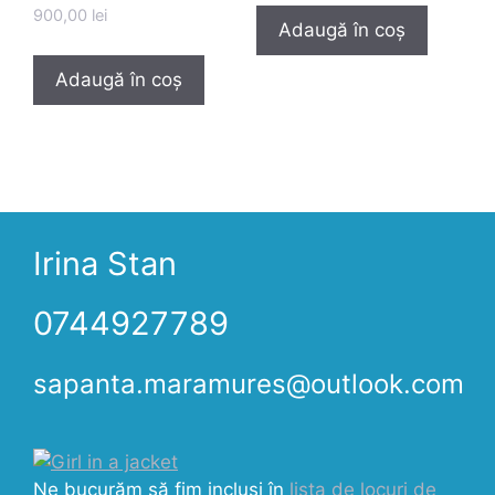
900,00
lei
Adaugă în coș
Adaugă în coș
Irina Stan
0744927789
sapanta.maramures@outlook.com
Ne bucurăm să fim incluși în
lista de locuri de