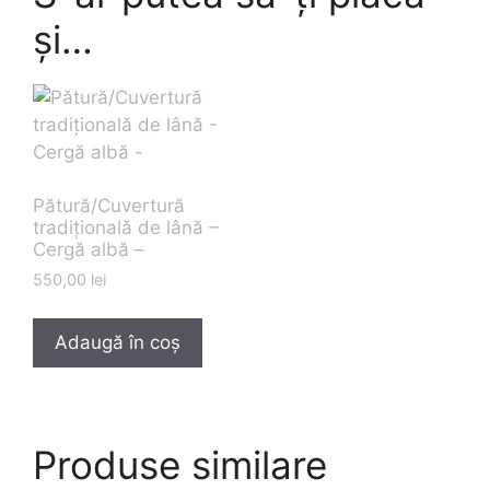
și…
Pătură/Cuvertură
tradițională de lână –
Cergă albă –
550,00
lei
Adaugă în coș
Produse similare