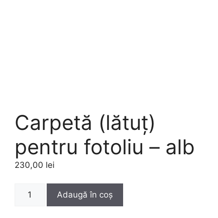
Carpetă (lătuț)
pentru fotoliu – alb
230,00
lei
Cantitate
Adaugă în coș
Carpetă
(lătuț)