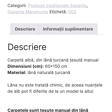
pentru
Categorii:
Produse traditionale Sapanta
,
fotoliu
Sapanta Maramures
Etichetă:
002
-
alb
Descriere
Informații suplimentare
Descriere
Carpetă albă, din lână țurcană țesută manual
Dimensiuni (cm):
60*150 cm
Material:
lână naturală țurcană
Lâna nu este tratată chimic, de aceea nuanțele
de alb pot fi diferite de la un model la altul.
Carpetele sunt țesute manual din lână