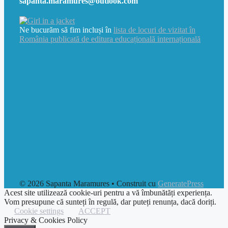
sapanta.maramures@outlook.com
Ne bucurăm să fim incluși în
lista de locuri de vizitat în
România publicată de editura educațională internațională
© 2026 Sapanta Maramures
• Construit cu
GeneratePress
Acest site utilizează cookie-uri pentru a vă îmbunătăți experiența.
Vom presupune că sunteți în regulă, dar puteți renunța, dacă doriți.
Cookie settings
ACCEPT
Privacy & Cookies Policy