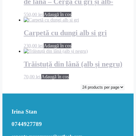
de lână – Cergă cu gri și alb-
550,00
lei
Adaugă în coș
Carpetă cu dungi alb si gri
230,00
lei
Adaugă în coș
Trăistuță din lână (alb și negru)
70,00
lei
Adaugă în coș
Irina Stan
0744927789