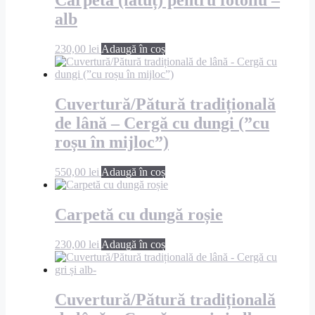
Carpetă (lătuț) pentru fotoliu –
alb
230,00
lei
Adaugă în coș
Cuvertură/Pătură tradițională
de lână – Cergă cu dungi (”cu
roșu în mijloc”)
550,00
lei
Adaugă în coș
Carpetă cu dungă roșie
230,00
lei
Adaugă în coș
Cuvertură/Pătură tradițională