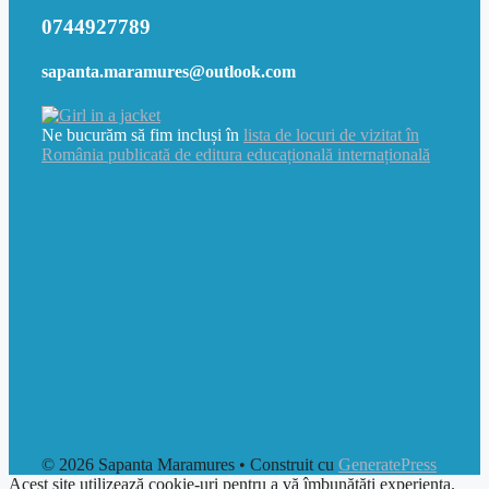
0744927789
sapanta.maramures@outlook.com
Ne bucurăm să fim incluși în
lista de locuri de vizitat în
România publicată de editura educațională internațională
© 2026 Sapanta Maramures
• Construit cu
GeneratePress
Acest site utilizează cookie-uri pentru a vă îmbunătăți experiența.