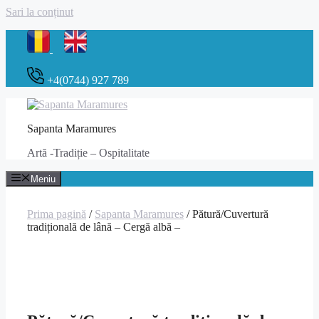
Sari la conținut
+4(0744) 927 789
Sapanta Maramures
Artă -Tradiție – Ospitalitate
Meniu
Prima pagină
/
Sapanta Maramures
/ Pătură/Cuvertură
tradițională de lână – Cergă albă –