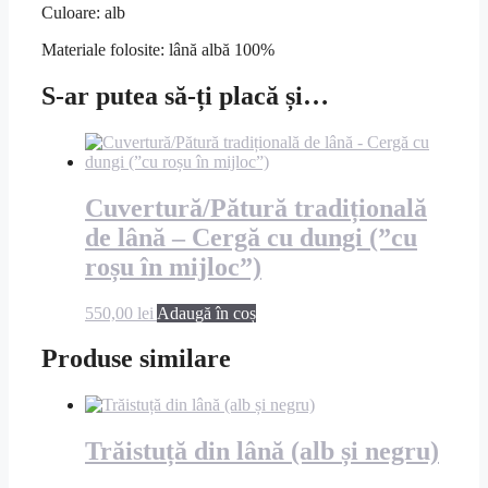
Culoare: alb
Materiale folosite: lână albă 100%
S-ar putea să-ți placă și…
Cuvertură/Pătură tradițională
de lână – Cergă cu dungi (”cu
roșu în mijloc”)
550,00
lei
Adaugă în coș
Produse similare
Trăistuță din lână (alb și negru)