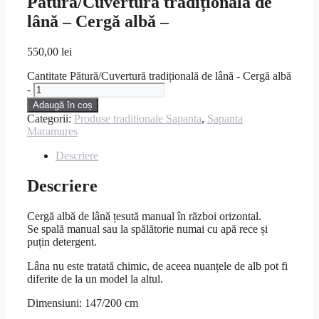
Pătură/Cuvertură tradițională de
lână – Cergă albă –
550,00
lei
Cantitate Pătură/Cuvertură tradițională de lână - Cergă albă
-
Adaugă în coș
Categorii:
Produse traditionale Sapanta
,
Sapanta
Maramures
Descriere
Descriere
Cergă albă de lână țesută manual în război orizontal.
Se spală manual sau la spălătorie numai cu apă rece și
puțin detergent.
Lâna nu este tratată chimic, de aceea nuanțele de alb pot fi
diferite de la un model la altul.
Dimensiuni: 147/200 cm