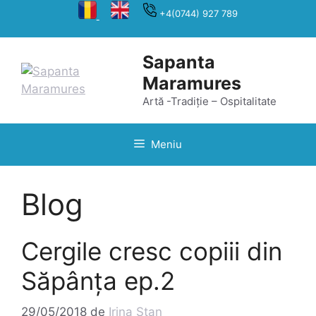
Sari
+4(0744) 927 789
la
conținut
Sapanta
Maramures
Artă -Tradiție – Ospitalitate
Meniu
Blog
Cergile cresc copiii din
Săpânța ep.2
29/05/2018
de
Irina Stan