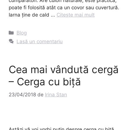
cumpărători. Are culori naturale, este practică,
poate fi folosită atât ca un covor sau cuvertură.
Iarna ține de cald ...
Citește mai mult
Categorii
Blog
Lasă un comentariu
Cea mai vândută cergă
– Cerga cu biță
23/04/2018
de
Irina Stan
Astăzi vă voi vorbi puțin despre cerga cu biță