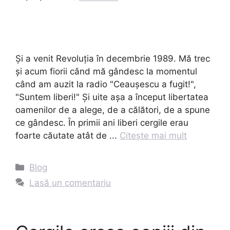
Și a venit Revoluția în decembrie 1989. Mă trec
și acum fiorii când mă gândesc la momentul
când am auzit la radio "Ceaușescu a fugit!",
"Suntem liberi!" Și uite așa a început libertatea
oamenilor de a alege, de a călători, de a spune
ce gândesc. În primii ani liberi cergile erau
foarte căutate atât de ...
Citește mai mult
Categorii
Blog
Lasă un comentariu