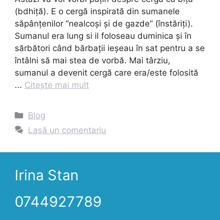
(bdhiță). E o cergă inspirată din sumanele
săpânțenilor ”nealcoși și de gazde” (înstăriți).
Sumanul era lung si il foloseau duminica și în
sărbători când bărbații ieșeau în sat pentru a se
întâlni să mai stea de vorbă. Mai târziu,
sumanul a devenit cergă care era/este folosită
...
Citește mai mult
Categorii
Blog
Lasă un comentariu
Irina Stan
0744927789