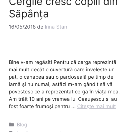
Cergile cresc copiii din
Săpânța
16/05/2018
de
Irina Stan
Bine v-am regăsit! Pentru că cerga reprezintă
mai mult decât o cuvertură care învelește un
pat, o canapea sau o pardoseală pe timp de
iarnă și nu numai, astăzi m-am gândit să vă
povestesc ce a reprezentat cerga în viața mea.
Am trăit 10 ani pe vremea lui Ceaușescu și au
fost foarte frumoși pentru ...
Citește mai mult
Categorii
Blog