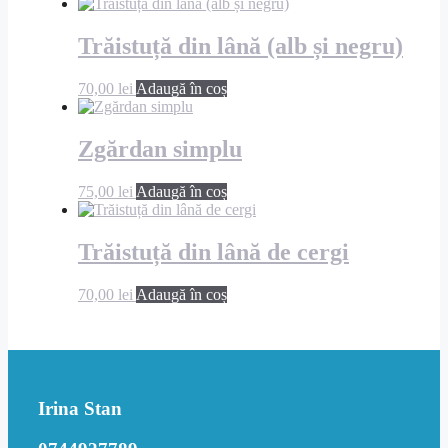
Trăistuță din lână (alb și negru)
70,00
lei
Adaugă în coș
Zgărdan simplu
75,00
lei
Adaugă în coș
Trăistuță din lână de cergi
70,00
lei
Adaugă în coș
Irina Stan