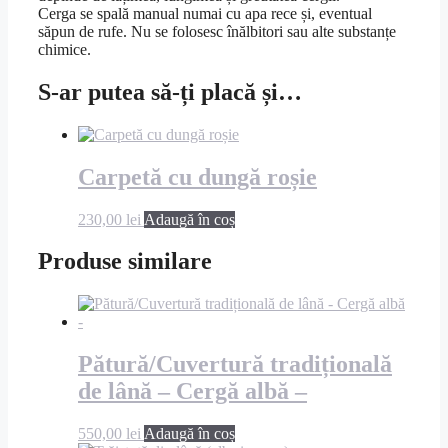
Cerga se spală manual numai cu apa rece și, eventual
săpun de rufe. Nu se folosesc înălbitori sau alte substanțe
chimice.
S-ar putea să-ți placă și…
Carpetă cu dungă roșie
230,00
lei
Adaugă în coș
Produse similare
Pătură/Cuvertură tradițională
de lână – Cergă albă –
550,00
lei
Adaugă în coș