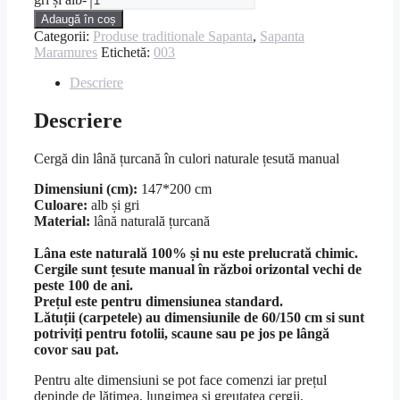
Adaugă în coș
Categorii:
Produse traditionale Sapanta
,
Sapanta
Maramures
Etichetă:
003
Descriere
Descriere
Cergă din lână țurcană în culori naturale țesută manual
Dimensiuni (cm):
147*200 cm
Culoare:
alb și gri
Material:
lână naturală țurcană
Lâna este naturală 100% și nu este prelucrată chimic.
Cergile sunt țesute manual în război orizontal vechi de
peste 100 de ani.
Prețul este pentru dimensiunea standard.
Lătuții (carpetele) au dimensiunile de 60/150 cm si sunt
potriviți pentru fotolii, scaune sau pe jos pe lângă
covor sau pat.
Pentru alte dimensiuni se pot face comenzi iar prețul
depinde de lățimea, lungimea și greutatea cergii.