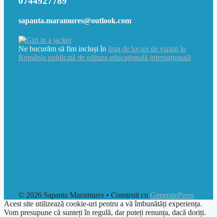
0744927789
sapanta.maramures@outlook.com
Ne bucurăm să fim incluși în
lista de locuri de vizitat în
România publicată de editura educațională internațională
© 2026 Sapanta Maramures
• Construit cu
GeneratePress
Acest site utilizează cookie-uri pentru a vă îmbunătăți experiența.
Vom presupune că sunteți în regulă, dar puteți renunța, dacă doriți.