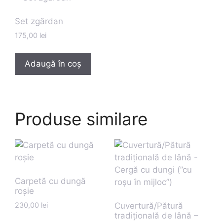
Set zgărdan
175,00
lei
Adaugă în coș
Produse similare
Carpetă cu dungă
roșie
230,00
lei
Cuvertură/Pătură
tradițională de lână –