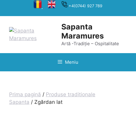
Sari
+4(0744) 927 789
la
conținut
Sapanta
Maramures
Artă -Tradiție – Ospitalitate
Meniu
Prima pagină
/
Produse traditionale
Sapanta
/ Zgărdan lat