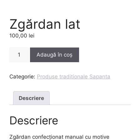
Zgărdan lat
100,00
lei
Cantitate
Adaugă în coș
Zgărdan
lat
Categorie:
Produse traditionale Sapanta
Descriere
Descriere
Zgărdan confecționat manual cu motive