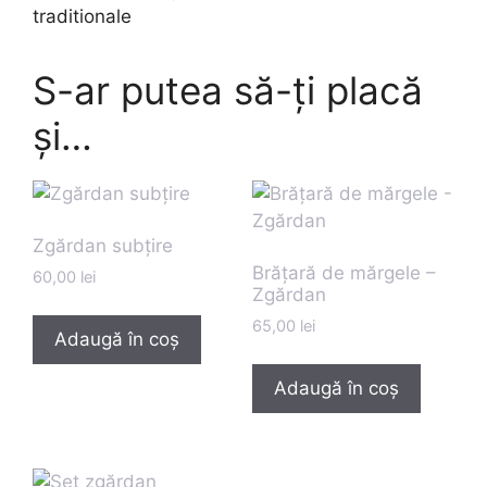
traditionale
S-ar putea să-ți placă
și…
Zgărdan subțire
Brățară de mărgele –
60,00
lei
Zgărdan
65,00
lei
Adaugă în coș
Adaugă în coș