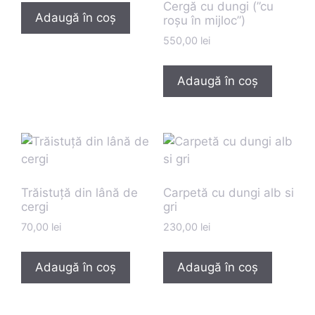
Cergă cu dungi (”cu
Adaugă în coș
roșu în mijloc”)
550,00
lei
Adaugă în coș
Trăistuță din lână de
Carpetă cu dungi alb si
cergi
gri
70,00
lei
230,00
lei
Adaugă în coș
Adaugă în coș