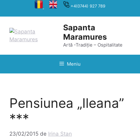
Sari
+4(0744) 927 789
la
conținut
Sapanta
Maramures
Artă -Tradiție – Ospitalitate
Meniu
Pensiunea „Ileana”
***
23/02/2015
de
Irina Stan