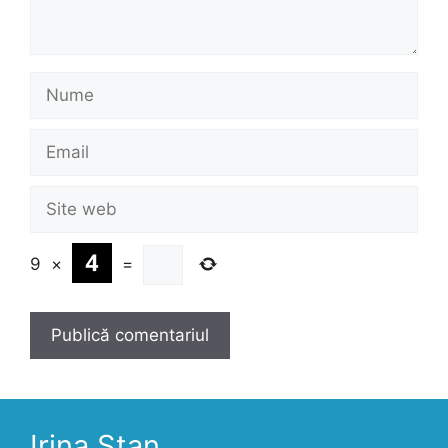
Nume
Email
Site
web
9
×
=
Irina Stan