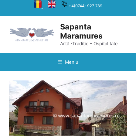
Sari
+4(0744) 927 789
la
conținut
Sapanta
Maramures
Artă -Tradiție – Ospitalitate
Meniu