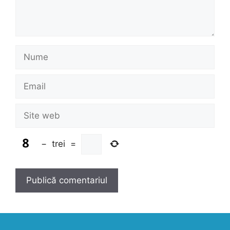
Nume
Email
Site
web
−
trei
=