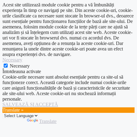
Acest site utilizează module cookie pentru a vă îmbunătăți
experiența în timp ce navigați pe site. Din aceste cookie-uri, cookie-
urile clasificate ca necesare sunt stocate în browser-ul dvs., deoarece
sunt esențiale pentru funcționarea funcțiilor de bază ale site-ului. De
asemenea, folosim module cookie de la terțe părți care ne ajută să
analizăm și să înțelegem cum utilizați acest site web. Aceste cookie-
uri vor fi stocate în browserul dvs. numai cu acordul dvs. De
asemenea, aveți opțiunea de a renunța la aceste cookie-uri. Dar
renunțarea la unele dintre aceste cookie-uri poate avea un efect
asupra experienței dvs. de navigare.
Necessary
Necessary
Întotdeauna activate
Cookie-urile necesare sunt absolut esențiale pentru ca site-ul să
funcționeze corect. Această categorie include numai cookie-urile
care asigură funcționalitățile de bază și caracteristicile de securitate
ale site-ului web. Aceste cookie-uri nu stochează informații
personale.
SALVEAZĂ ȘI ACCEPTĂ
Translate »
Powered by
Translate