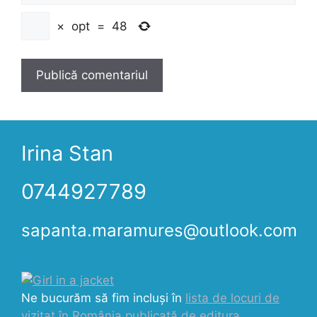
×
opt
=
48
Irina Stan
0744927789
sapanta.maramures@outlook.com
Ne bucurăm să fim incluși în
lista de locuri de
vizitat în România publicată de editura