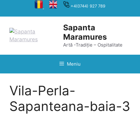
Sari
+4(0744) 927 789
la
conținut
Sapanta
Maramures
Artă -Tradiție – Ospitalitate
Meniu
Vila-Perla-
Sapanteana-baia-3