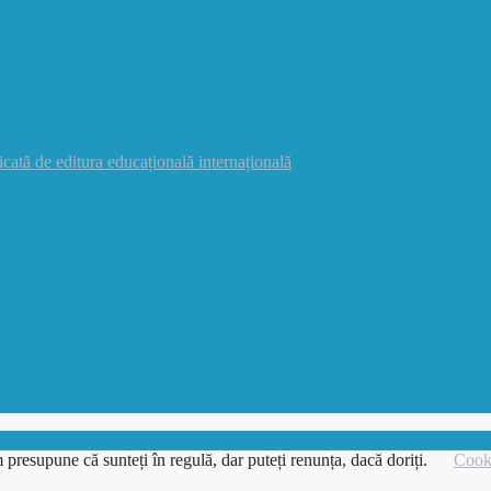
icată de editura educațională internațională
 presupune că sunteți în regulă, dar puteți renunța, dacă doriți.
Cooki