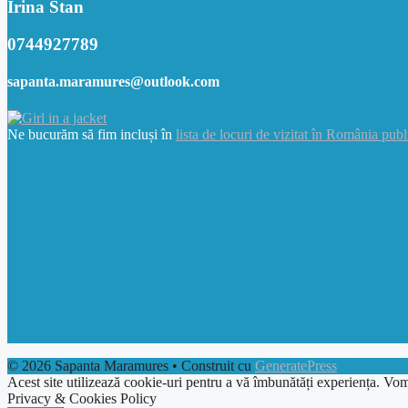
Irina Stan
0744927789
sapanta.maramures@outlook.com
Ne bucurăm să fim incluși în
lista de locuri de vizitat în România publ
© 2026 Sapanta Maramures
• Construit cu
GeneratePress
Acest site utilizează cookie-uri pentru a vă îmbunătăți experiența. Vom
Privacy & Cookies Policy