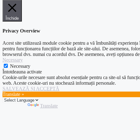
Închide
Privacy Overview
Acest site utilizează module cookie pentru a vă îmbunătăți experiența în
pentru funcționarea funcțiilor de bază ale site-ului. De asemenea, folos
browserul dvs. numai cu acordul dvs. De asemenea, aveți opțiunea de a 
Necessary
Necessary
Întotdeauna activate
Cookie-urile necesare sunt absolut esențiale pentru ca site-ul să funcțio
web. Aceste cookie-uri nu stochează informații personale.
SALVEAZĂ ȘI ACCEPTĂ
Translate »
Powered by
Translate