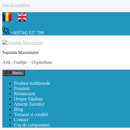
Sari la conținut
+4(0744) 927 789
Sapanta Maramures
Artă -Tradiție – Ospitalitate
Meniu
Produse tradiționale
Pensiuni
Restaurante
Despre Săpânța
Atracții Turistice
Blog
Termeni si conditii
Contact
Coș de cumparaturi