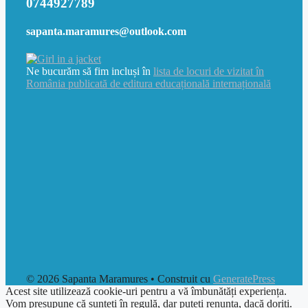
0744927789
sapanta.maramures@outlook.com
Ne bucurăm să fim incluși în
lista de locuri de vizitat în
România publicată de editura educațională internațională
© 2026 Sapanta Maramures
• Construit cu
GeneratePress
Acest site utilizează cookie-uri pentru a vă îmbunătăți experiența.
Vom presupune că sunteți în regulă, dar puteți renunța, dacă doriți.