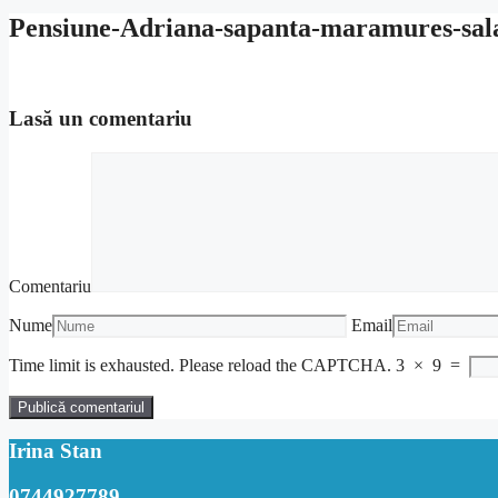
Pensiune-Adriana-sapanta-maramures-sal
Lasă un comentariu
Comentariu
Nume
Email
Time limit is exhausted. Please reload the CAPTCHA.
3
×
9
=
Irina Stan
0744927789