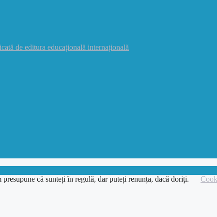
icată de editura educațională internațională
 presupune că sunteți în regulă, dar puteți renunța, dacă doriți.
Cooki