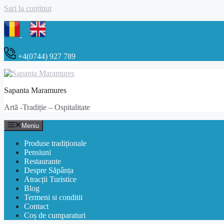
Sari la conținut
+4(0744) 927 789
Sapanta Maramures
Artă -Tradiție – Ospitalitate
Meniu
Produse tradiționale
Pensiuni
Restaurante
Despre Săpânța
Atracții Turistice
Blog
Termeni si conditii
Contact
Coș de cumparaturi