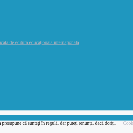
icată de editura educațională internațională
 presupune că sunteți în regulă, dar puteți renunța, dacă doriți.
Cooki