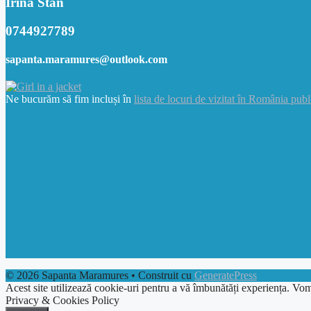
Irina Stan
0744927789
sapanta.maramures@outlook.com
Ne bucurăm să fim incluși în
lista de locuri de vizitat în România publ
© 2026 Sapanta Maramures
• Construit cu
GeneratePress
Acest site utilizează cookie-uri pentru a vă îmbunătăți experiența. Vom
Privacy & Cookies Policy