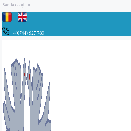
Sari la conținut
+4(0744) 927 789