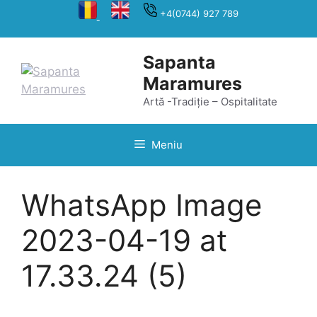
Sari
+4(0744) 927 789
la
conținut
Sapanta
Maramures
Artă -Tradiție – Ospitalitate
Meniu
WhatsApp Image
2023-04-19 at
17.33.24 (5)