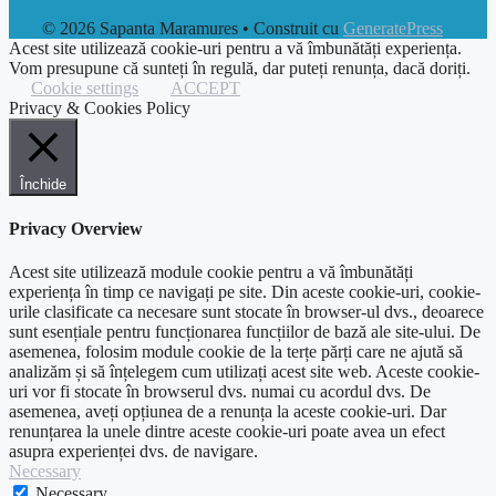
© 2026 Sapanta Maramures
• Construit cu
GeneratePress
Acest site utilizează cookie-uri pentru a vă îmbunătăți experiența.
Vom presupune că sunteți în regulă, dar puteți renunța, dacă doriți.
Cookie settings
ACCEPT
Privacy & Cookies Policy
Închide
Privacy Overview
Acest site utilizează module cookie pentru a vă îmbunătăți
experiența în timp ce navigați pe site. Din aceste cookie-uri, cookie-
urile clasificate ca necesare sunt stocate în browser-ul dvs., deoarece
sunt esențiale pentru funcționarea funcțiilor de bază ale site-ului. De
asemenea, folosim module cookie de la terțe părți care ne ajută să
analizăm și să înțelegem cum utilizați acest site web. Aceste cookie-
uri vor fi stocate în browserul dvs. numai cu acordul dvs. De
asemenea, aveți opțiunea de a renunța la aceste cookie-uri. Dar
renunțarea la unele dintre aceste cookie-uri poate avea un efect
asupra experienței dvs. de navigare.
Necessary
Necessary