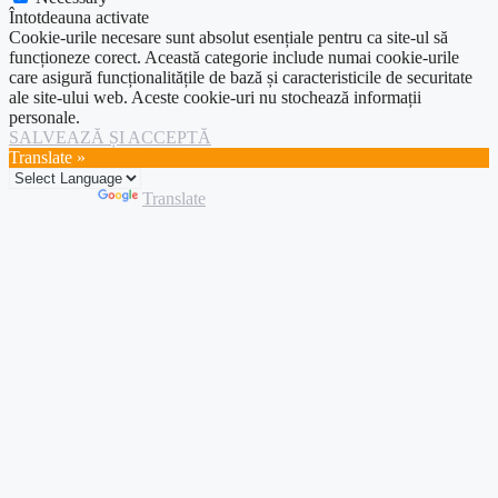
Întotdeauna activate
Cookie-urile necesare sunt absolut esențiale pentru ca site-ul să
funcționeze corect. Această categorie include numai cookie-urile
care asigură funcționalitățile de bază și caracteristicile de securitate
ale site-ului web. Aceste cookie-uri nu stochează informații
personale.
SALVEAZĂ ȘI ACCEPTĂ
Translate »
Powered by
Translate