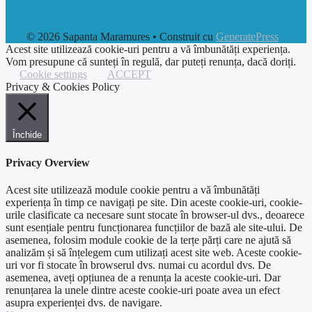
© 2026 Sapanta Maramures
• Construit cu
GeneratePress
Acest site utilizează cookie-uri pentru a vă îmbunătăți experiența.
Vom presupune că sunteți în regulă, dar puteți renunța, dacă doriți.
Cookie settings
ACCEPT
Privacy & Cookies Policy
Închide
Privacy Overview
Acest site utilizează module cookie pentru a vă îmbunătăți
experiența în timp ce navigați pe site. Din aceste cookie-uri, cookie-
urile clasificate ca necesare sunt stocate în browser-ul dvs., deoarece
sunt esențiale pentru funcționarea funcțiilor de bază ale site-ului. De
asemenea, folosim module cookie de la terțe părți care ne ajută să
analizăm și să înțelegem cum utilizați acest site web. Aceste cookie-
uri vor fi stocate în browserul dvs. numai cu acordul dvs. De
asemenea, aveți opțiunea de a renunța la aceste cookie-uri. Dar
renunțarea la unele dintre aceste cookie-uri poate avea un efect
asupra experienței dvs. de navigare.