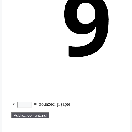
×
=
douăzeci și șapte