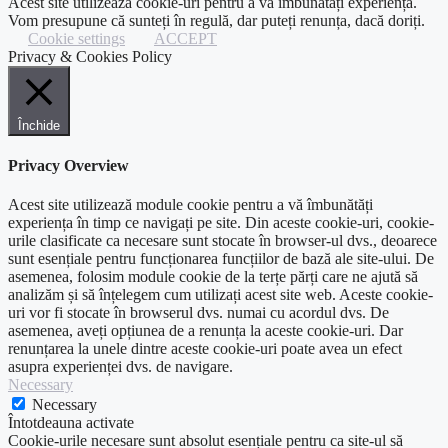
Acest site utilizează cookie-uri pentru a vă îmbunătăți experiența.
Vom presupune că sunteți în regulă, dar puteți renunța, dacă doriți.
Cookie settings
ACCEPT
Privacy & Cookies Policy
Închide
Privacy Overview
Acest site utilizează module cookie pentru a vă îmbunătăți
experiența în timp ce navigați pe site. Din aceste cookie-uri, cookie-
urile clasificate ca necesare sunt stocate în browser-ul dvs., deoarece
sunt esențiale pentru funcționarea funcțiilor de bază ale site-ului. De
asemenea, folosim module cookie de la terțe părți care ne ajută să
analizăm și să înțelegem cum utilizați acest site web. Aceste cookie-
uri vor fi stocate în browserul dvs. numai cu acordul dvs. De
asemenea, aveți opțiunea de a renunța la aceste cookie-uri. Dar
renunțarea la unele dintre aceste cookie-uri poate avea un efect
asupra experienței dvs. de navigare.
Necessary
Necessary
Întotdeauna activate
Cookie-urile necesare sunt absolut esențiale pentru ca site-ul să