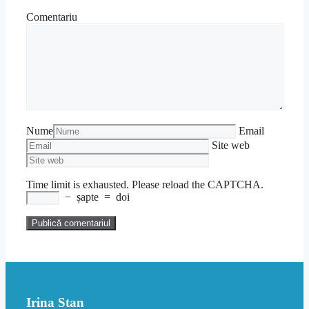
Comentariu
Nume
Email
Site web
Time limit is exhausted. Please reload the CAPTCHA.
−
șapte
=
doi
Irina Stan