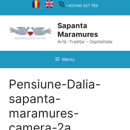
Sari
+4(0744) 927 789
la
conținut
Sapanta
Maramures
Artă -Tradiție – Ospitalitate
Meniu
Pensiune-Dalia-
sapanta-
maramures-
camera-2a