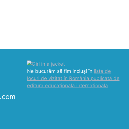
Ne bucurăm să fim incluși în
lista de
locuri de vizitat în România publicată de
editura educațională internațională
k.com