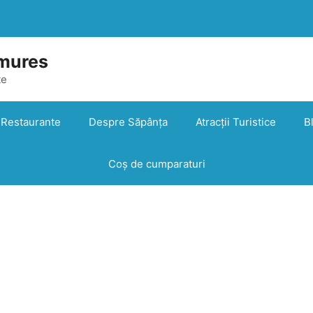
mures
te
Restaurante
Despre Săpânța
Atracții Turistice
B
Coș de cumparaturi