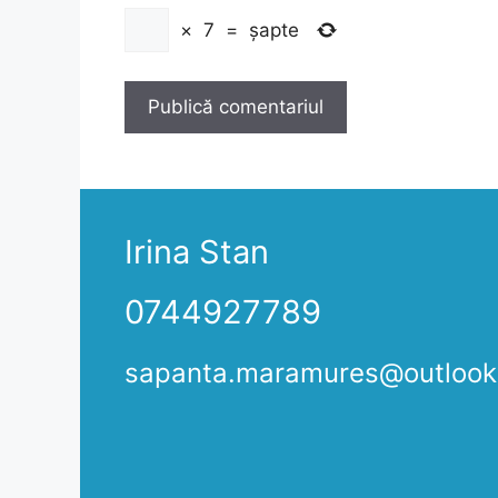
×
7
=
șapte
Irina Stan
0744927789
sapanta.maramures@outloo