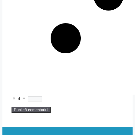
×
4
=