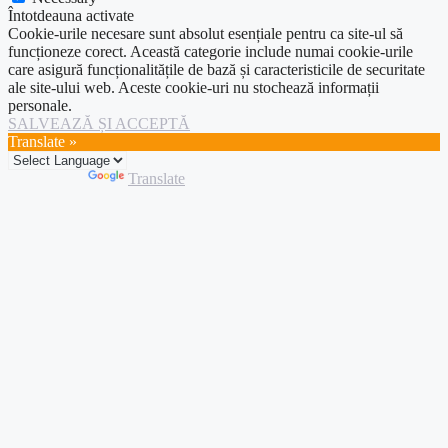
Întotdeauna activate
Cookie-urile necesare sunt absolut esențiale pentru ca site-ul să
funcționeze corect. Această categorie include numai cookie-urile
care asigură funcționalitățile de bază și caracteristicile de securitate
ale site-ului web. Aceste cookie-uri nu stochează informații
personale.
SALVEAZĂ ȘI ACCEPTĂ
Translate »
Powered by
Translate