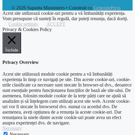
© 2026 Sapanta Maramures
• Construit cu
GeneratePress
Acest site utilizează cookie-uri pentru a vă îmbunătăți experiența.
Vom presupune că sunteți în regulă, dar puteți renunța, dacă doriți.
Cookie settings
ACCEPT
Privacy & Cookies Policy
Închide
Privacy Overview
Acest site utilizează module cookie pentru a vă îmbunătăți
experiența în timp ce navigați pe site. Din aceste cookie-uri, cookie-
urile clasificate ca necesare sunt stocate în browser-ul dvs., deoarece
sunt esențiale pentru funcționarea funcțiilor de bază ale site-ului. De
asemenea, folosim module cookie de la terțe părți care ne ajută să
analizăm și să înțelegem cum utilizați acest site web. Aceste cookie-
uri vor fi stocate în browserul dvs. numai cu acordul dvs. De
asemenea, aveți opțiunea de a renunța la aceste cookie-uri. Dar
renunțarea la unele dintre aceste cookie-uri poate avea un efect
asupra experienței dvs. de navigare.
Necessary
Necessary