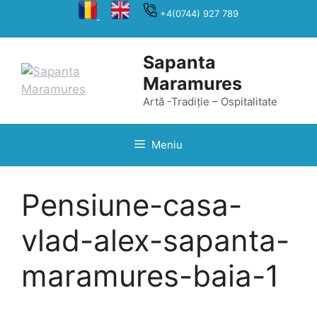
Sari
+4(0744) 927 789
la
conținut
Sapanta
Maramures
Artă -Tradiție – Ospitalitate
Meniu
Pensiune-casa-
vlad-alex-sapanta-
maramures-baia-1