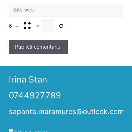
Site
web
6
−
=
Irina Stan
0744927789
sapanta.maramures@outlook.com