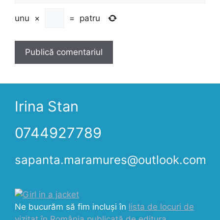
unu
×
=
patru
Irina Stan
0744927789
sapanta.maramures@outlook.com
Ne bucurăm să fim incluși în
lista de locuri de
vizitat în România publicată de editura