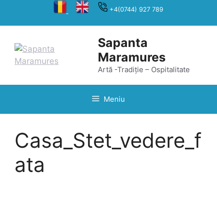
Sari
+4(0744) 927 789
la
conținut
Sapanta
Maramures
Artă -Tradiție – Ospitalitate
Meniu
Casa_Stet_vedere_f
ata