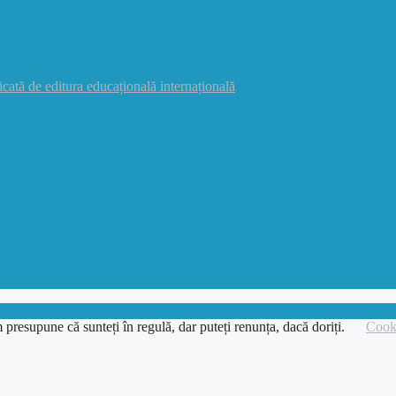
icată de editura educațională internațională
 presupune că sunteți în regulă, dar puteți renunța, dacă doriți.
Cooki