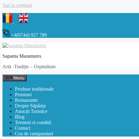
Sari la conținut
+4(0744) 927 789
Sapanta Maramures
Artă -Tradiție – Ospitalitate
Meniu
Produse tradiționale
Pensiuni
Restaurante
Despre Săpânța
Atracții Turistice
Blog
Termeni si conditii
Contact
Coș de cumparaturi