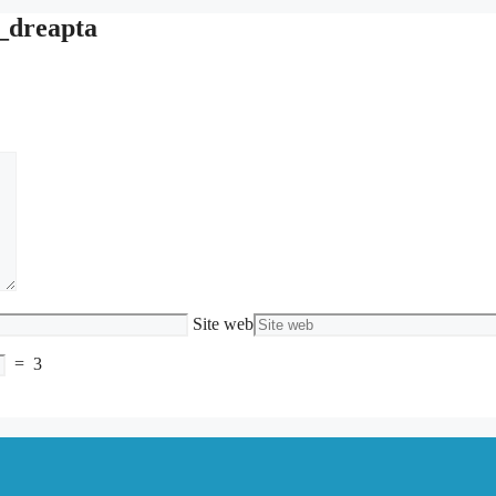
_dreapta
Site web
=
3