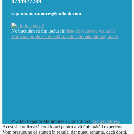
0744927789
sapanta.maramures@outlook.com
Ne bucurăm să fim incluși în
lista de locuri de vizitat în
România publicată de editura educațională internațională
© 2026 Sapanta Maramures
• Construit cu
GeneratePress
Acest site utilizează cookie-uri pentru a vă îmbunătăți experiența.
Vom presupune că sunteți în regulă, dar puteți renunța, dacă doriți.