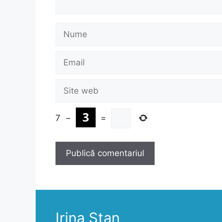
Nume
Email
Site
web
7
−
=
Irina Stan