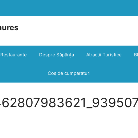
mures
e
Restaurante
Despre Săpânța
Atracții Turistice
B
Coș de cumparaturi
462807983621_93950