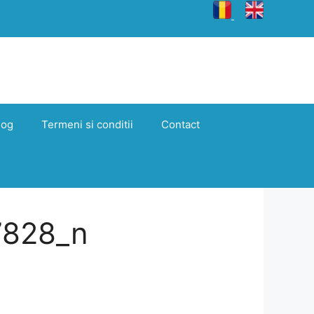
log
Termeni si conditii
Contact
7828_n