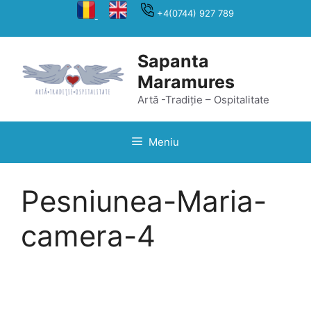
Sari
+4(0744) 927 789
la
conținut
Sapanta
Maramures
Artă -Tradiție – Ospitalitate
Meniu
Pesniunea-Maria-
camera-4