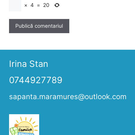
×
4
=
20
Irina Stan
0744927789
sapanta.maramures@outlook.com