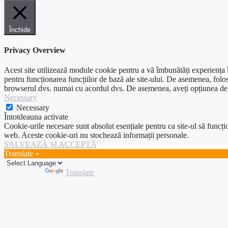
Închide
Privacy Overview
Acest site utilizează module cookie pentru a vă îmbunătăți experiența în
pentru funcționarea funcțiilor de bază ale site-ului. De asemenea, folos
browserul dvs. numai cu acordul dvs. De asemenea, aveți opțiunea de a 
Necessary
Necessary
Întotdeauna activate
Cookie-urile necesare sunt absolut esențiale pentru ca site-ul să funcțio
web. Aceste cookie-uri nu stochează informații personale.
SALVEAZĂ ȘI ACCEPTĂ
Translate »
Powered by
Translate