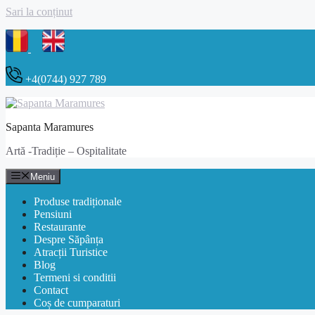
Sari la conținut
+4(0744) 927 789
Sapanta Maramures
Artă -Tradiție – Ospitalitate
Meniu
Produse tradiționale
Pensiuni
Restaurante
Despre Săpânța
Atracții Turistice
Blog
Termeni si conditii
Contact
Coș de cumparaturi