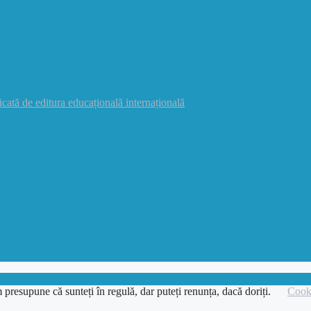
icată de editura educațională internațională
 presupune că sunteți în regulă, dar puteți renunța, dacă doriți.
Cooki