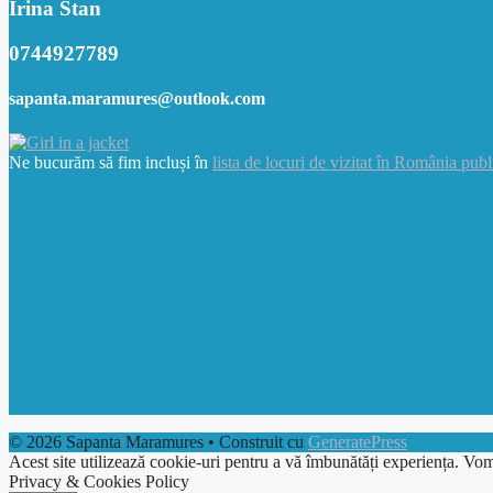
Irina Stan
0744927789
sapanta.maramures@outlook.com
Ne bucurăm să fim incluși în
lista de locuri de vizitat în România publ
© 2026 Sapanta Maramures
• Construit cu
GeneratePress
Acest site utilizează cookie-uri pentru a vă îmbunătăți experiența. Vom
Privacy & Cookies Policy