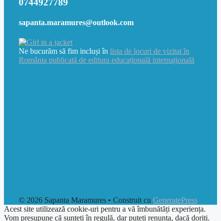
0744927789
sapanta.maramures@outlook.com
Ne bucurăm să fim incluși în
lista de locuri de vizitat în
România publicată de editura educațională internațională
© 2026 Sapanta Maramures
• Construit cu
GeneratePress
Acest site utilizează cookie-uri pentru a vă îmbunătăți experiența.
Vom presupune că sunteți în regulă, dar puteți renunța, dacă doriți.