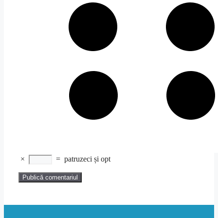
×
=
patruzeci și opt