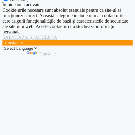
Întotdeauna activate
Cookie-urile necesare sunt absolut esențiale pentru ca site-ul să
funcționeze corect. Această categorie include numai cookie-urile
care asigură funcționalitățile de bază și caracteristicile de securitate
ale site-ului web. Aceste cookie-uri nu stochează informații
personale.
SALVEAZĂ ȘI ACCEPTĂ
Translate »
Powered by
Translate