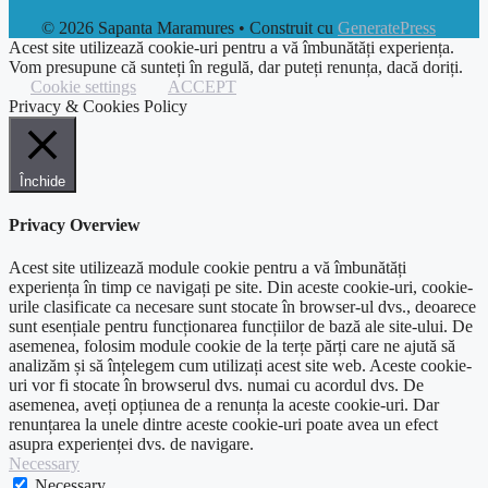
© 2026 Sapanta Maramures
• Construit cu
GeneratePress
Acest site utilizează cookie-uri pentru a vă îmbunătăți experiența.
Vom presupune că sunteți în regulă, dar puteți renunța, dacă doriți.
Cookie settings
ACCEPT
Privacy & Cookies Policy
Închide
Privacy Overview
Acest site utilizează module cookie pentru a vă îmbunătăți
experiența în timp ce navigați pe site. Din aceste cookie-uri, cookie-
urile clasificate ca necesare sunt stocate în browser-ul dvs., deoarece
sunt esențiale pentru funcționarea funcțiilor de bază ale site-ului. De
asemenea, folosim module cookie de la terțe părți care ne ajută să
analizăm și să înțelegem cum utilizați acest site web. Aceste cookie-
uri vor fi stocate în browserul dvs. numai cu acordul dvs. De
asemenea, aveți opțiunea de a renunța la aceste cookie-uri. Dar
renunțarea la unele dintre aceste cookie-uri poate avea un efect
asupra experienței dvs. de navigare.
Necessary
Necessary