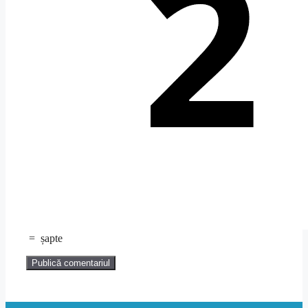
=
șapte