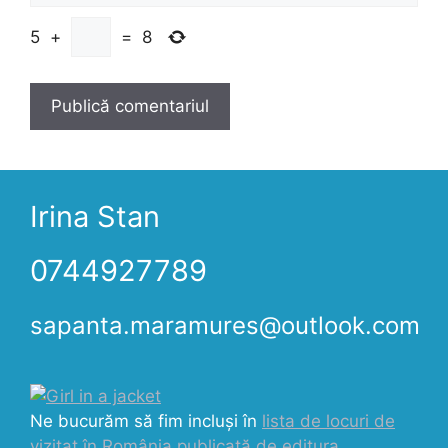
5
+
=
8
Irina Stan
0744927789
sapanta.maramures@outlook.com
Ne bucurăm să fim incluși în
lista de locuri de
vizitat în România publicată de editura