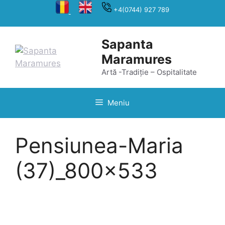
Sari
+4(0744) 927 789
la
conținut
Sapanta
Maramures
Artă -Tradiție – Ospitalitate
Meniu
Pensiunea-Maria
(37)_800x533