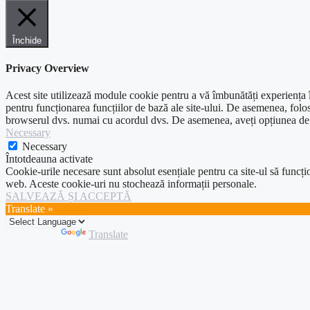
Închide
Privacy Overview
Acest site utilizează module cookie pentru a vă îmbunătăți experiența în
pentru funcționarea funcțiilor de bază ale site-ului. De asemenea, folos
browserul dvs. numai cu acordul dvs. De asemenea, aveți opțiunea de a 
Necessary
Necessary
Întotdeauna activate
Cookie-urile necesare sunt absolut esențiale pentru ca site-ul să funcțio
web. Aceste cookie-uri nu stochează informații personale.
SALVEAZĂ ȘI ACCEPTĂ
Translate »
Powered by
Translate