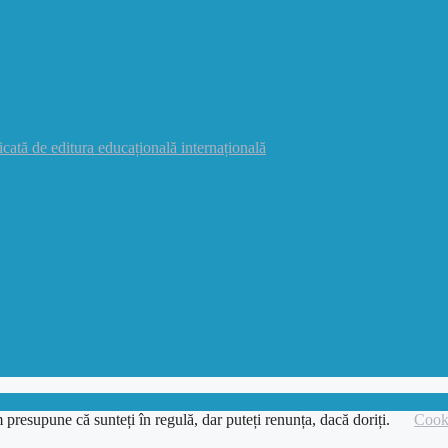
icată de editura educațională internațională
 presupune că sunteți în regulă, dar puteți renunța, dacă doriți.
Cooki