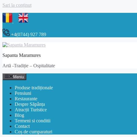
Sari la conținut
+4(0744) 927 789
Sapanta Maramures
Artă -Tradiție – Ospitalitate
Meniu
Produse tradiționale
Pensiuni
Restaurante
Despre Săpânța
Atracții Turistice
Blog
Termeni si conditii
Contact
Coș de cumparaturi