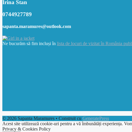
Irina Stan
0744927789
sapanta.maramures@outlook.com
Ne bucurăm să fim incluși în
lista de locuri de vizitat în România publ
© 2026 Sapanta Maramures
• Construit cu
GeneratePress
Acest site utilizează cookie-uri pentru a vă îmbunătăți experiența. Vom
Privacy & Cookies Policy