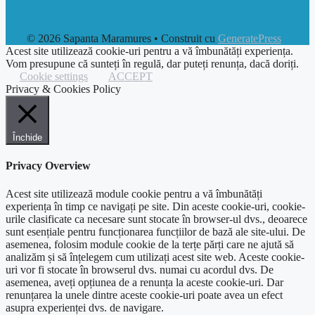
© 2026 Sapanta Maramures
• Construit cu
GeneratePress
Acest site utilizează cookie-uri pentru a vă îmbunătăți experiența.
Vom presupune că sunteți în regulă, dar puteți renunța, dacă doriți.
Cookie settings
ACCEPT
Privacy & Cookies Policy
Închide
Privacy Overview
Acest site utilizează module cookie pentru a vă îmbunătăți
experiența în timp ce navigați pe site. Din aceste cookie-uri, cookie-
urile clasificate ca necesare sunt stocate în browser-ul dvs., deoarece
sunt esențiale pentru funcționarea funcțiilor de bază ale site-ului. De
asemenea, folosim module cookie de la terțe părți care ne ajută să
analizăm și să înțelegem cum utilizați acest site web. Aceste cookie-
uri vor fi stocate în browserul dvs. numai cu acordul dvs. De
asemenea, aveți opțiunea de a renunța la aceste cookie-uri. Dar
renunțarea la unele dintre aceste cookie-uri poate avea un efect
asupra experienței dvs. de navigare.