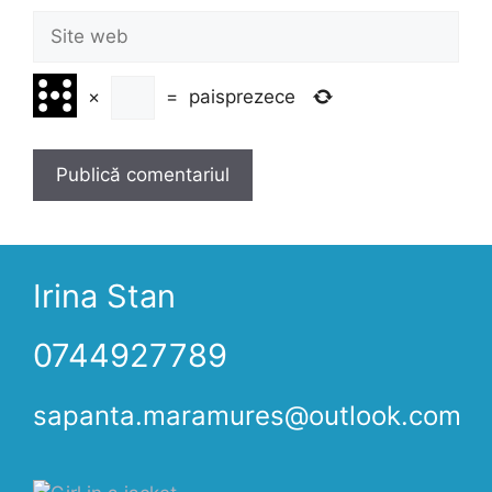
Site
web
×
=
paisprezece
Irina Stan
0744927789
sapanta.maramures@outlook.com