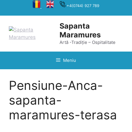
Sari
+4(0744) 927 789
la
conținut
Sapanta
Maramures
Artă -Tradiție – Ospitalitate
Meniu
Pensiune-Anca-
sapanta-
maramures-terasa