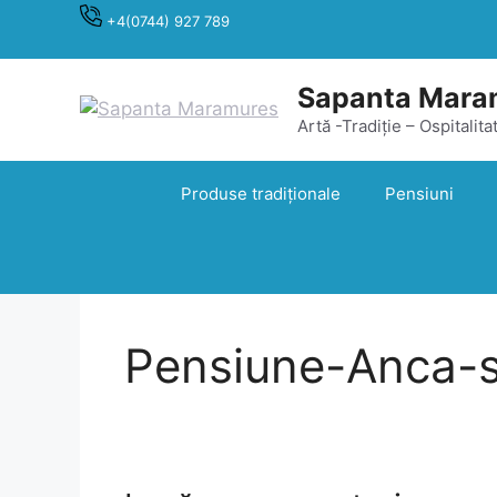
Sari
+4(0744) 927 789
la
conținut
Sapanta Mara
Artă -Tradiție – Ospitalita
Produse tradiționale
Pensiuni
Pensiune-Anca-