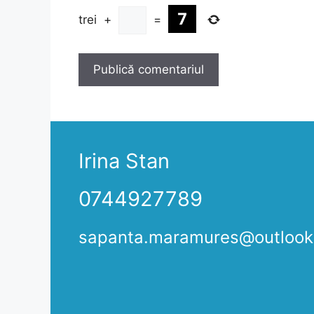
trei
+
=
Irina Stan
0744927789
sapanta.maramures@outloo