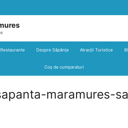
mures
te
Restaurante
Despre Săpânța
Atracții Turistice
B
Coș de cumparaturi
sapanta-maramures-s