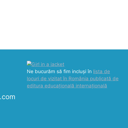
Ne bucurăm să fim incluși în
lista de
locuri de vizitat în România publicată de
editura educațională internațională
k.com