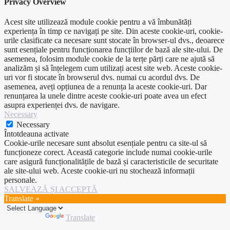
Privacy Overview
Acest site utilizează module cookie pentru a vă îmbunătăți
experiența în timp ce navigați pe site. Din aceste cookie-uri, cookie-
urile clasificate ca necesare sunt stocate în browser-ul dvs., deoarece
sunt esențiale pentru funcționarea funcțiilor de bază ale site-ului. De
asemenea, folosim module cookie de la terțe părți care ne ajută să
analizăm și să înțelegem cum utilizați acest site web. Aceste cookie-
uri vor fi stocate în browserul dvs. numai cu acordul dvs. De
asemenea, aveți opțiunea de a renunța la aceste cookie-uri. Dar
renunțarea la unele dintre aceste cookie-uri poate avea un efect
asupra experienței dvs. de navigare.
Necessary
Necessary
Întotdeauna activate
Cookie-urile necesare sunt absolut esențiale pentru ca site-ul să
funcționeze corect. Această categorie include numai cookie-urile
care asigură funcționalitățile de bază și caracteristicile de securitate
ale site-ului web. Aceste cookie-uri nu stochează informații
personale.
SALVEAZĂ ȘI ACCEPTĂ
Translate »
Powered by
Translate