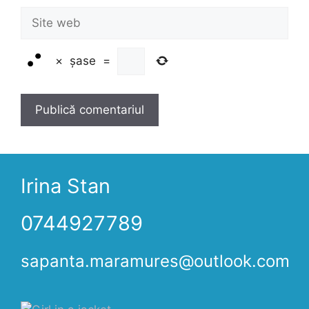
Site
web
×
șase
=
Irina Stan
0744927789
sapanta.maramures@outlook.com