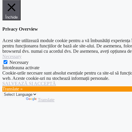
Închide
Privacy Overview
Acest site utilizează module cookie pentru a vă îmbunătăți experiența în
pentru funcționarea funcțiilor de bază ale site-ului. De asemenea, folos
browserul dvs. numai cu acordul dvs. De asemenea, aveți opțiunea de a 
Necessary
Necessary
Întotdeauna activate
Cookie-urile necesare sunt absolut esențiale pentru ca site-ul să funcțio
web. Aceste cookie-uri nu stochează informații personale.
SALVEAZĂ ȘI ACCEPTĂ
Translate »
Powered by
Translate