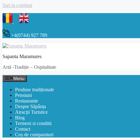
Sari la conținut
+4(0744) 927 789
Sapanta Maramures
Artă -Tradiție – Ospitalitate
Meniu
Produse tradiționale
Pensiuni
Restaurante
Despre Săpânța
Atracții Turistice
Blog
Termeni si conditii
Contact
Coș de cumparaturi