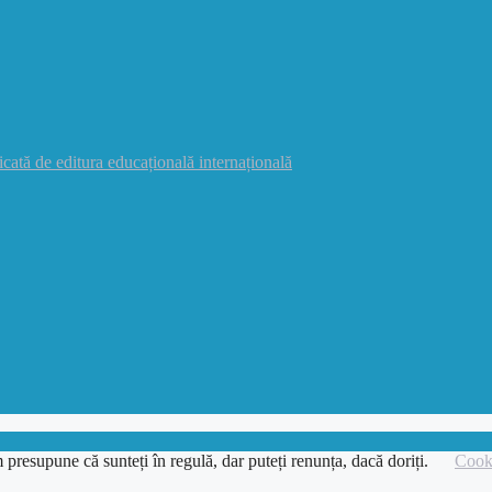
icată de editura educațională internațională
 presupune că sunteți în regulă, dar puteți renunța, dacă doriți.
Cooki