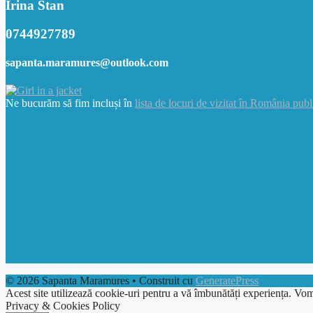
Irina Stan
0744927789
sapanta.maramures@outlook.com
Ne bucurăm să fim incluși în
lista de locuri de vizitat în România publ
© 2026 Sapanta Maramures
• Construit cu
GeneratePress
Acest site utilizează cookie-uri pentru a vă îmbunătăți experiența. Vom
Privacy & Cookies Policy