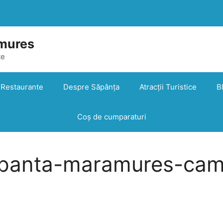
mures
te
Restaurante
Despre Săpânța
Atracții Turistice
B
Coș de cumparaturi
apanta-maramures-cam