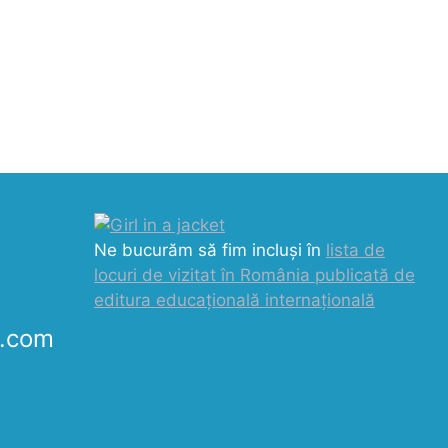
Ne bucurăm să fim incluși în
lista de
locuri de vizitat în România publicată de
editura educațională internațională
k.com