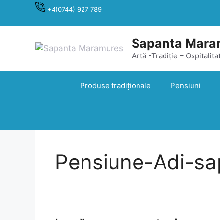
Sari
+4(0744) 927 789
la
conținut
Sapanta Mara
Artă -Tradiție – Ospitalita
Produse tradiționale
Pensiuni
Pensiune-Adi-s