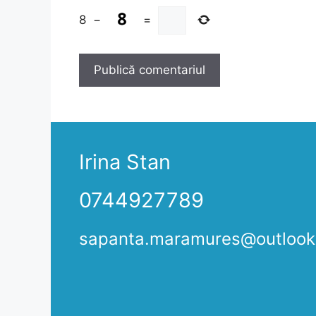
8
−
=
Irina Stan
0744927789
sapanta.maramures@outloo