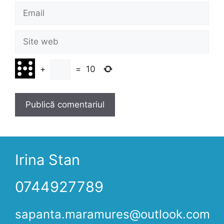
Email
Site
web
+
=
10
Irina Stan
0744927789
sapanta.maramures@outlook.com