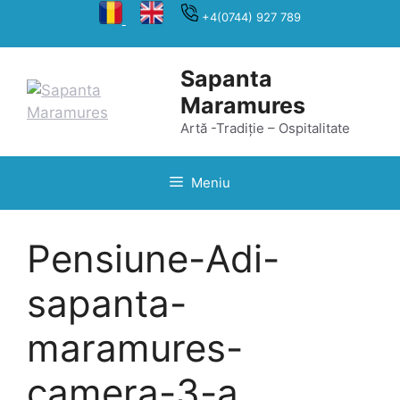
Sari
+4(0744) 927 789
la
conținut
Sapanta
Maramures
Artă -Tradiție – Ospitalitate
Meniu
Pensiune-Adi-
sapanta-
maramures-
camera-3-a