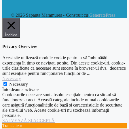
© 2026 Sapanta Maramures
• Construit cu
GeneratePress
Închide
Privacy Overview
Acest site utilizează module cookie pentru a vă îmbunătăți
experiența în timp ce navigați pe site. Din aceste cookie-uri, cookie-
urile clasificate ca necesare sunt stocate în browser-ul dvs., deoarece
sunt esențiale pentru funcționarea funcțiilor de
...
Necessary
Necessary
Întotdeauna activate
Cookie-urile necesare sunt absolut esențiale pentru ca site-ul să
funcționeze corect. Această categorie include numai cookie-urile
care asigură funcționalitățile de bază și caracteristicile de securitate
ale site-ului web. Aceste cookie-uri nu stochează informații
personale.
SALVEAZĂ ȘI ACCEPTĂ
Translate »