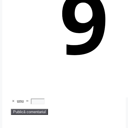
×
unu
=