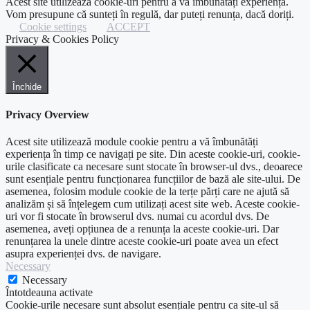
Acest site utilizează cookie-uri pentru a vă îmbunătăți experiența.
Vom presupune că sunteți în regulă, dar puteți renunța, dacă doriți.
Cookie settings
ACCEPT
Privacy & Cookies Policy
Închide
Privacy Overview
Acest site utilizează module cookie pentru a vă îmbunătăți
experiența în timp ce navigați pe site. Din aceste cookie-uri, cookie-
urile clasificate ca necesare sunt stocate în browser-ul dvs., deoarece
sunt esențiale pentru funcționarea funcțiilor de bază ale site-ului. De
asemenea, folosim module cookie de la terțe părți care ne ajută să
analizăm și să înțelegem cum utilizați acest site web. Aceste cookie-
uri vor fi stocate în browserul dvs. numai cu acordul dvs. De
asemenea, aveți opțiunea de a renunța la aceste cookie-uri. Dar
renunțarea la unele dintre aceste cookie-uri poate avea un efect
asupra experienței dvs. de navigare.
Necessary
Necessary
Întotdeauna activate
Cookie-urile necesare sunt absolut esențiale pentru ca site-ul să