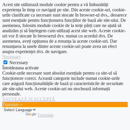
Acest site utilizează module cookie pentru a vă îmbunătăți
experiența în timp ce navigați pe site. Din aceste cookie-uri, cookie-
urile clasificate ca necesare sunt stocate în browser-ul dvs., deoarece
sunt esențiale pentru funcționarea funcțiilor de bază ale site-ului. De
asemenea, folosim module cookie de la terțe părți care ne ajută să
analizăm și să înțelegem cum utilizați acest site web. Aceste cookie-
uri vor fi stocate în browserul dvs. numai cu acordul dvs. De
asemenea, aveți opțiunea de a renunța la aceste cookie-uri. Dar
renunțarea la unele dintre aceste cookie-uri poate avea un efect
asupra experienței dvs. de navigare.
Necessary
Necessary
Întotdeauna activate
Cookie-urile necesare sunt absolut esențiale pentru ca site-ul să
funcționeze corect. Această categorie include numai cookie-urile
care asigură funcționalitățile de bază și caracteristicile de securitate
ale site-ului web. Aceste cookie-uri nu stochează informații
personale.
SALVEAZĂ ȘI ACCEPTĂ
Translate »
Powered by
Translate