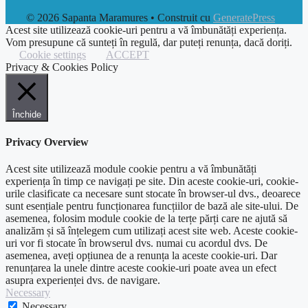
© 2026 Sapanta Maramures
• Construit cu
GeneratePress
Acest site utilizează cookie-uri pentru a vă îmbunătăți experiența.
Vom presupune că sunteți în regulă, dar puteți renunța, dacă doriți.
Cookie settings
ACCEPT
Privacy & Cookies Policy
Închide
Privacy Overview
Acest site utilizează module cookie pentru a vă îmbunătăți
experiența în timp ce navigați pe site. Din aceste cookie-uri, cookie-
urile clasificate ca necesare sunt stocate în browser-ul dvs., deoarece
sunt esențiale pentru funcționarea funcțiilor de bază ale site-ului. De
asemenea, folosim module cookie de la terțe părți care ne ajută să
analizăm și să înțelegem cum utilizați acest site web. Aceste cookie-
uri vor fi stocate în browserul dvs. numai cu acordul dvs. De
asemenea, aveți opțiunea de a renunța la aceste cookie-uri. Dar
renunțarea la unele dintre aceste cookie-uri poate avea un efect
asupra experienței dvs. de navigare.
Necessary
Necessary