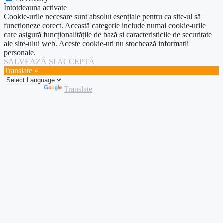
Întotdeauna activate
Cookie-urile necesare sunt absolut esențiale pentru ca site-ul să
funcționeze corect. Această categorie include numai cookie-urile
care asigură funcționalitățile de bază și caracteristicile de securitate
ale site-ului web. Aceste cookie-uri nu stochează informații
personale.
SALVEAZĂ ȘI ACCEPTĂ
Translate »
Powered by
Translate