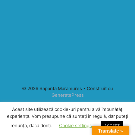
© 2026 Sapanta Maramures
• Construit cu
GeneratePress
Acest site utilizează cookie-uri pentru a vă îmbunătăți
experiența. Vom presupune că sunteți în regulă, dar puteți
renunța, dacă doriți.
Cookie settings
ACCEPT
Translate »