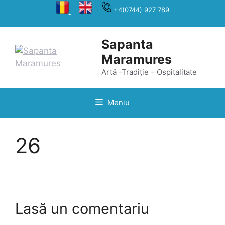
Sari
+4(0744) 927 789
la
conținut
Sapanta
Maramures
Artă -Tradiție – Ospitalitate
Meniu
26
Lasă un comentariu