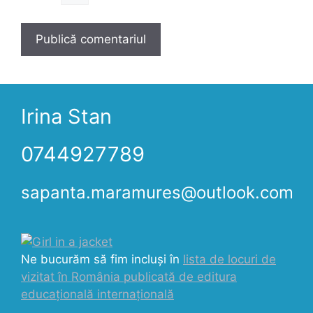
Irina Stan
0744927789
sapanta.maramures@outlook.com
Ne bucurăm să fim incluși în
lista de locuri de
vizitat în România publicată de editura
educațională internațională