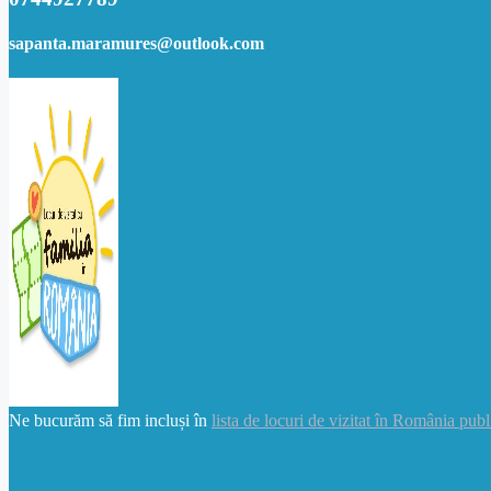
sapanta.maramures@outlook.com
Ne bucurăm să fim incluși în
lista de locuri de vizitat în România publ