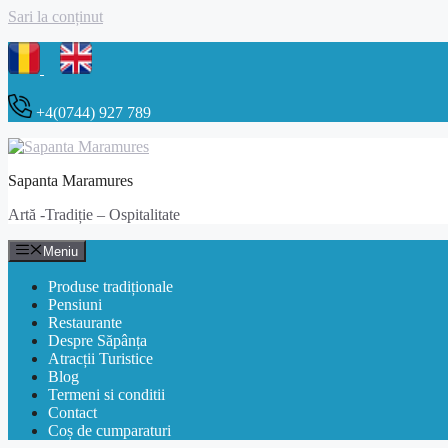
Sari la conținut
+4(0744) 927 789
Sapanta Maramures
Artă -Tradiție – Ospitalitate
Meniu
Produse tradiționale
Pensiuni
Restaurante
Despre Săpânța
Atracții Turistice
Blog
Termeni si conditii
Contact
Coș de cumparaturi