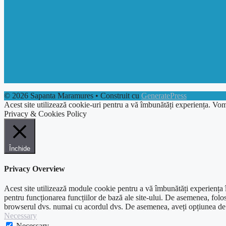
© 2026 Sapanta Maramures
• Construit cu
GeneratePress
Acest site utilizează cookie-uri pentru a vă îmbunătăți experiența. Vom
Privacy & Cookies Policy
Închide
Privacy Overview
Acest site utilizează module cookie pentru a vă îmbunătăți experiența în
pentru funcționarea funcțiilor de bază ale site-ului. De asemenea, folos
browserul dvs. numai cu acordul dvs. De asemenea, aveți opțiunea de a 
Necessary
Necessary