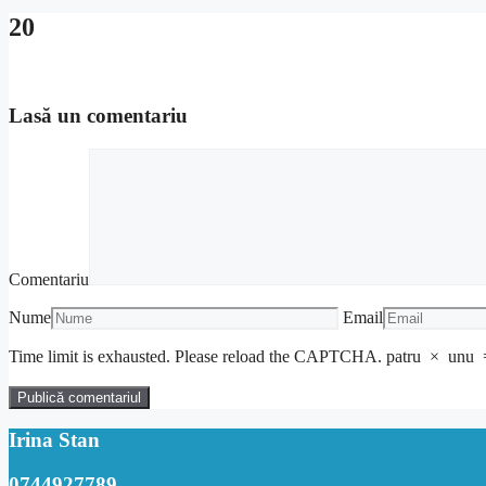
20
Lasă un comentariu
Comentariu
Nume
Email
Time limit is exhausted. Please reload the CAPTCHA.
patru
×
unu
Irina Stan
0744927789