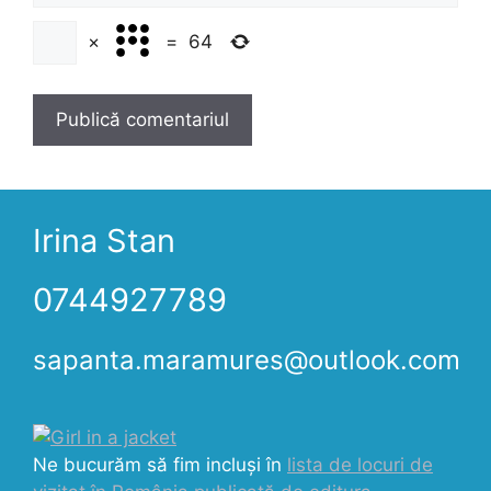
×
=
64
Irina Stan
0744927789
sapanta.maramures@outlook.com
Ne bucurăm să fim incluși în
lista de locuri de