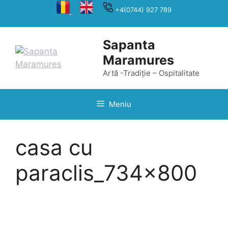
Sari
+4(0744) 927 789
la
conținut
Sapanta
Maramures
Artă -Tradiție – Ospitalitate
Meniu
casa cu
paraclis_734x800