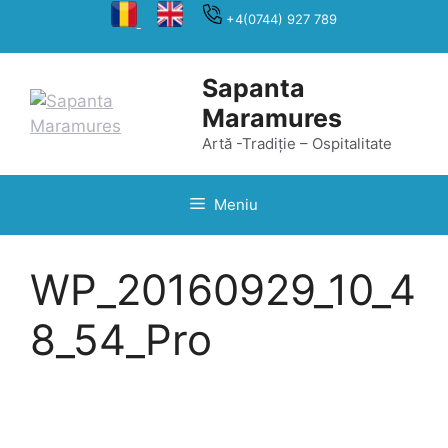
Sari
+4(0744) 927 789
la
conținut
Sapanta
Maramures
Artă -Tradiție – Ospitalitate
Meniu
WP_20160929_10_4
8_54_Pro