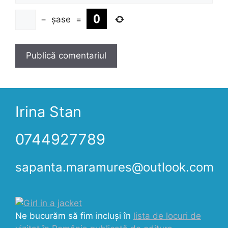
−
șase
=
Irina Stan
0744927789
sapanta.maramures@outlook.com
Ne bucurăm să fim incluși în
lista de locuri de