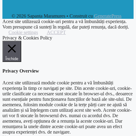
© 2026 Sapanta Maramures
• Construit cu
GeneratePress
Acest site utilizează cookie-uri pentru a vă îmbunătăți experiența.
Vom presupune că sunteți în regulă, dar puteți renunța, dacă doriți.
Cookie settings
ACCEPT
Privacy & Cookies Policy
Închide
Privacy Overview
Acest site utilizează module cookie pentru a vă îmbunătăți
experiența în timp ce navigați pe site. Din aceste cookie-uri, cookie-
urile clasificate ca necesare sunt stocate în browser-ul dvs., deoarece
sunt esențiale pentru funcționarea funcțiilor de bază ale site-ului. De
asemenea, folosim module cookie de la terțe părți care ne ajută să
analizăm și să înțelegem cum utilizați acest site web. Aceste cookie-
uri vor fi stocate în browserul dvs. numai cu acordul dvs. De
asemenea, aveți opțiunea de a renunța la aceste cookie-uri. Dar
renunțarea la unele dintre aceste cookie-uri poate avea un efect
asupra experienței dvs. de navigare.