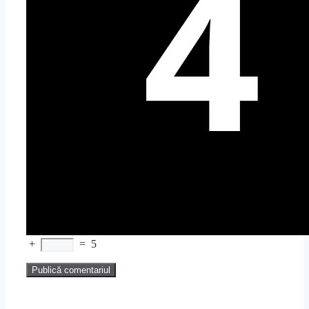
+
=
5